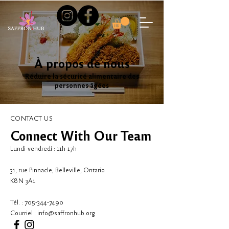
À propos de nous
Réduire la sécurité alimentaire des
personnes âgées
CONTACT US
Connect With Our Team
Lundi-vendredi : 11h-17h
31, rue Pinnacle, Belleville, Ontario
K8N 3A1
Tél. :
705-344-7490
Courriel :
info@saffronhub.org